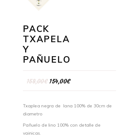
PACK
TXAPELA
Y
PAÑUELO
El
El
158,00
€
154,00
€
precio
precio
original
actual
era:
es:
158,00€.
154,00€.
Txaplea negra de lana 100% de 30cm de
diametro
Pañuelo de lino 100% con detalle de
vainicas.