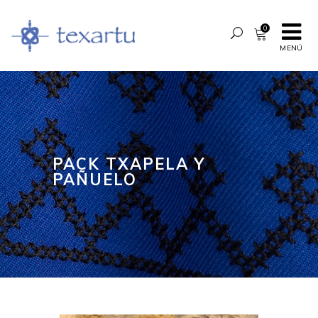
0
MENÚ
PACK TXAPELA Y
PAÑUELO