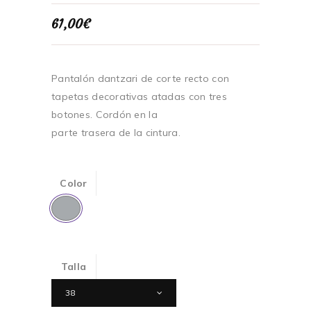
61,00
€
Pantalón dantzari de corte recto con
tapetas decorativas atadas con tres
botones. Cordón en la
parte trasera de la cintura.
Color
Talla
38