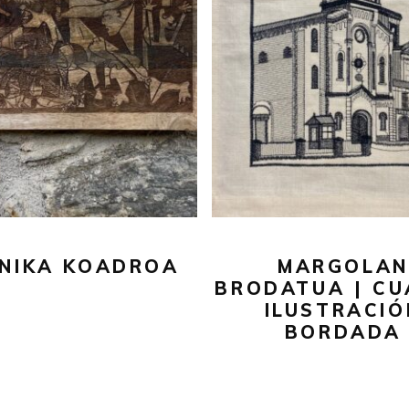
57,00
€
47,00
€
AÑADIR AL CARRITO
SELECCIONAR OPCIONE
NIKA KOADROA
MARGOLAN
BRODATUA | C
ILUSTRACIÓ
BORDADA