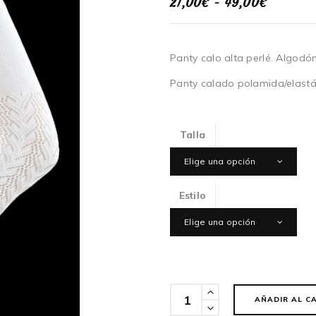
Rango
21,00
€
-
49,00
€
de
precios:
desde
21,00€
Panty calo alta perlé. Algodó
hasta
49,00€
Panty calado polamida/elastá
Talla
Elige una opción
Estilo
Elige una opción
Cantidad
AÑADIR AL C