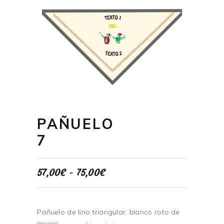
PAÑUELO
7
Rango
57,00
€
-
75,00
€
de
precios:
desde
57,00€
Pañuelo de lino triangular, blanco roto de
hasta