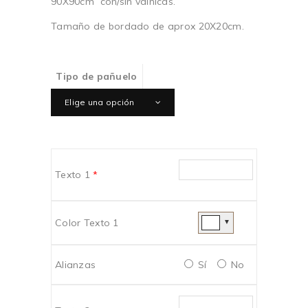
90X90cm con/sin vainicas.
75,00€
Tamaño de bordado de aprox 20X20cm.
Tipo de pañuelo
Elige una opción
Texto 1
*
Color Texto 1
▼
Alianzas
Sí
No