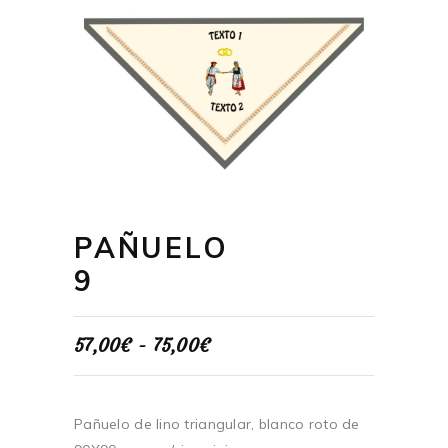
PAÑUELO
9
Rango
57,00
€
-
75,00
€
de
precios:
desde
57,00€
Pañuelo de lino triangular, blanco roto de
hasta