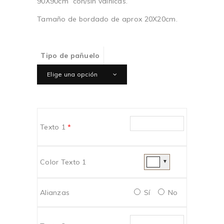
90X90cm con/sin vainicas.
75,00€
Tamaño de bordado de aprox 20X20cm.
Tipo de pañuelo
Elige una opción
Texto 1
*
Color Texto 1
▼
Alianzas
Sí
No