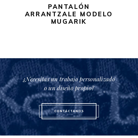
pueden
PANTALÓN
elegir
ARRANTZALE MODELO
en
MUGARIK
la
página
de
producto
¿Necesitas un trabajo personalizado
o un diseño propio?
CONTÁCTANOS