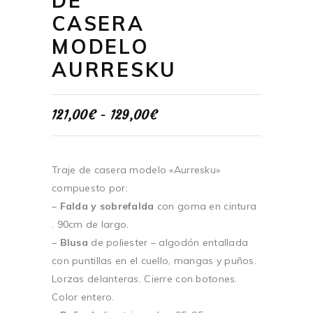
DE
CASERA
MODELO
AURRESKU
Rango
121,00
€
-
129,00
€
de
precios:
desde
121,00€
Traje de casera modelo «Aurresku»
hasta
compuesto por:
129,00€
–
Falda y sobrefalda
con goma en cintura
. 90cm de largo.
–
Blusa
de poliester – algodón entallada
con puntillas en el cuello, mangas y puños.
Lorzas delanteras. Cierre con botones.
Color entero.