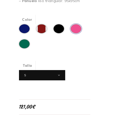
–
Pañuelo
liso triangular. 95x95cm
Color
Talla
S
121,00
€