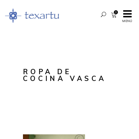
0
MENÚ
ROPA DE
COCINA VASCA