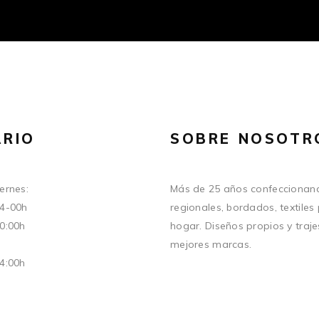
RIO
SOBRE NOSOTR
ernes:
Más de 25 años confeccionand
14-00h
regionales, bordados, textiles
20:00h
hogar. Diseños propios y traje
mejores marcas.
14:00h