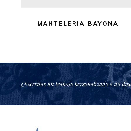
pueden
elegir
en
MANTELERIA BAYONA
la
página
de
producto
¿Necesitas un trabajo personalizado o un dis