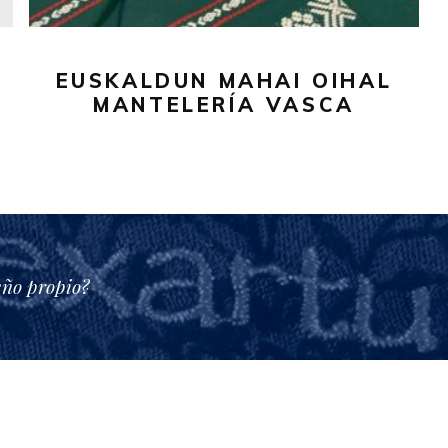
pueden
elegir
en
EUSKALDUN MAHAI OIHAL
la
MANTELERÍA VASCA
página
de
producto
eño propio?