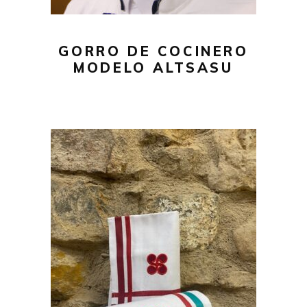
GORRO DE COCINERO
MODELO ALTSASU
12,00
€
Este
SELECCIONAR OPCIONES
producto