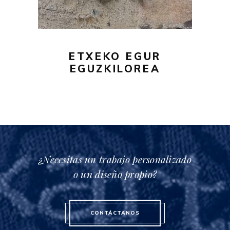
73,00€
Las
opciones
se
pueden
ETXEKO EGUR
elegir
EGUZKILOREA
en
la
página
de
producto
¿Necesitas un trabajo personalizado
o un diseño propio?
CONTÁCTANOS