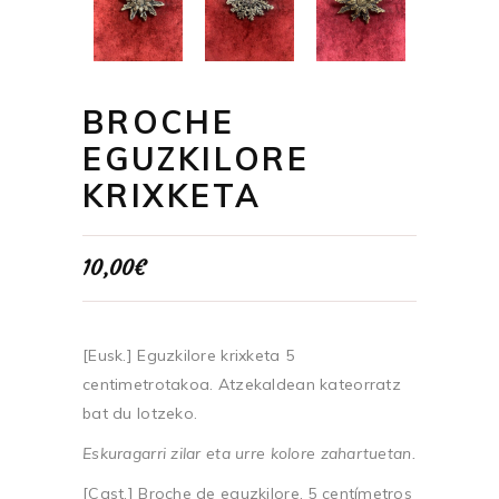
BROCHE
EGUZKILORE
KRIXKETA
10,00
€
[Eusk.] Eguzkilore krixketa 5
centimetrotakoa. Atzekaldean kateorratz
bat du lotzeko.
Eskuragarri zilar eta urre kolore zahartuetan.
[Cast.] Broche de eguzkilore, 5 centímetros