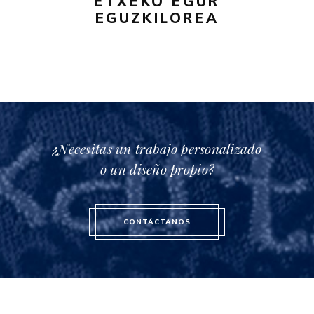
ETXEKO EGUR
elegir
EGUZKILOREA
en
la
página
de
producto
¿Necesitas un trabajo personalizado
o un diseño propio?
CONTÁCTANOS