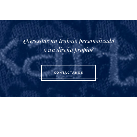
la
página
de
producto
¿Necesitas un trabajo personalizado
o un diseño propio?
CONTÁCTANOS