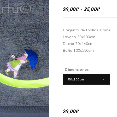
Rango
20,00
€
-
35,00
€
de
precios:
desde
20,00€
Conjunto de toallas Xirimiri.
hasta
Lavabo 50x100cm
35,00€
Ducha 70x140cm
Baño 100x150cm
Dimensiones
50x100cm
20,00
€