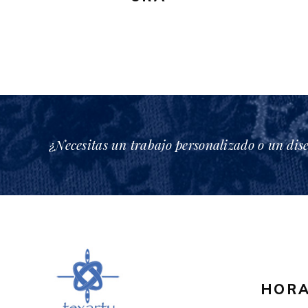
en
la
página
de
producto
¿Necesitas un trabajo personalizado o un dis
HORA