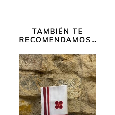
TAMBIÉN TE
RECOMENDAMOS…
12,00
€
Este