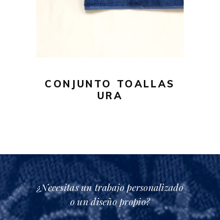
tiene
20,00€
múltiples
hasta
variantes.
35,00€
Las
opciones
se
pueden
CONJUNTO TOALLAS
elegir
URA
en
la
página
de
producto
¿Necesitas un trabajo personalizado
o un diseño propio?