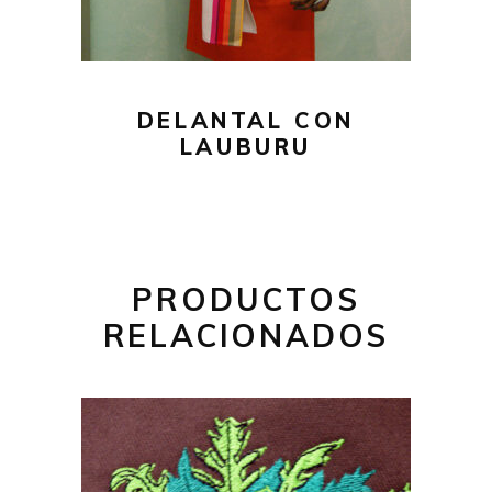
Las
opciones
se
pueden
DELANTAL CON
elegir
LAUBURU
en
la
página
de
producto
PRODUCTOS
RELACIONADOS