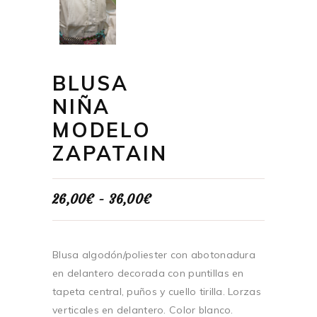
BLUSA
NIÑA
MODELO
ZAPATAIN
Rango
26,00
€
-
36,00
€
de
precios:
desde
26,00€
Blusa algodón/poliester con abotonadura
hasta
en delantero decorada con puntillas en
36,00€
tapeta central, puños y cuello tirilla. Lorzas
verticales en delantero. Color blanco.