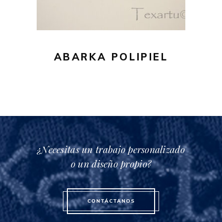
variantes.
46,00€
Las
opciones
se
pueden
ABARKA POLIPIEL
elegir
en
la
página
de
producto
¿Necesitas un trabajo personalizado
o un diseño propio?
CONTÁCTANOS