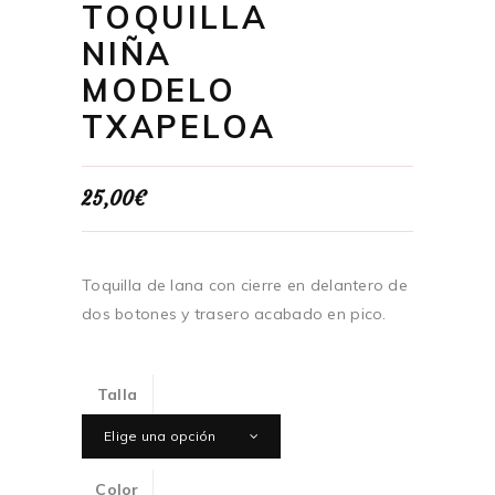
TOQUILLA
NIÑA
MODELO
TXAPELOA
25,00
€
Toquilla de lana con cierre en delantero de
dos botones y trasero acabado en pico.
Talla
Elige una opción
Color