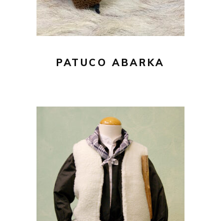
PATUCO ABARKA
93,00
€
Este