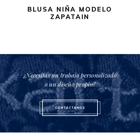
pueden
BLUSA NIÑA MODELO
elegir
ZAPATAIN
en
la
página
de
producto
¿Necesitas un trabajo personalizado
o un diseño propio?
CONTÁCTANOS