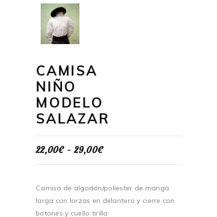
CAMISA
NIÑO
MODELO
SALAZAR
Rango
22,00
€
-
29,00
€
de
precios:
desde
22,00€
Camisa de algodón/poliester de manga
hasta
larga con lorzas en delantero y cierre con
29,00€
botones y cuello tirilla.