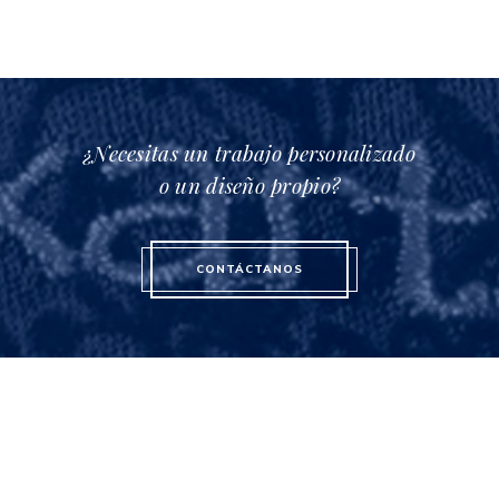
la
página
de
producto
¿Necesitas un trabajo personalizado
o un diseño propio?
CONTÁCTANOS