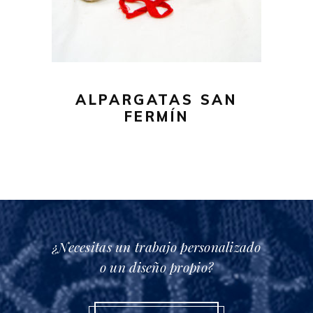
múltiples
variantes.
Las
opciones
se
pueden
ALPARGATAS SAN
elegir
FERMÍN
en
la
página
de
producto
¿Necesitas un trabajo personalizado
o un diseño propio?