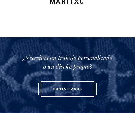
MARITXU
en
la
página
de
producto
¿Necesitas un trabajo personalizado
o un diseño propio?
CONTÁCTANOS