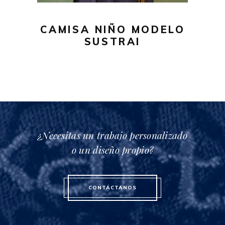
se
pueden
CAMISA NIÑO MODELO
elegir
SUSTRAI
en
la
página
de
producto
¿Necesitas un trabajo personalizado
o un diseño propio?
CONTÁCTANOS