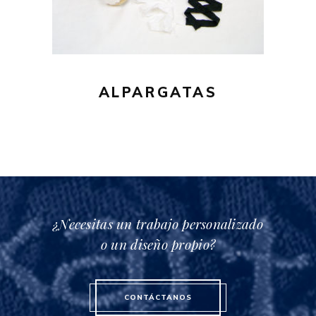
variantes.
Las
opciones
se
pueden
ALPARGATAS
elegir
en
la
página
de
producto
¿Necesitas un trabajo personalizado
o un diseño propio?
CONTÁCTANOS