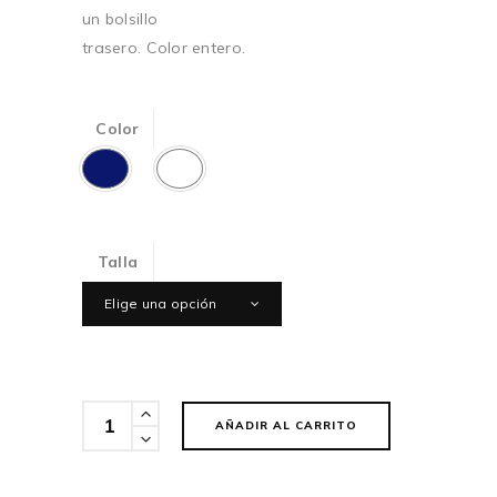
un bolsillo
trasero. Color entero.
Color
Talla
Elige una opción
Cantidad
AÑADIR AL CARRITO