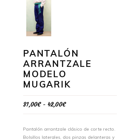
PANTALÓN
ARRANTZALE
MODELO
MUGARIK
Rango
31,00
€
-
42,00
€
de
precios:
desde
31,00€
Pantalón arrantzale clásico de corte recto.
hasta
Bolsillos laterales, dos pinzas delanteras y
42,00€