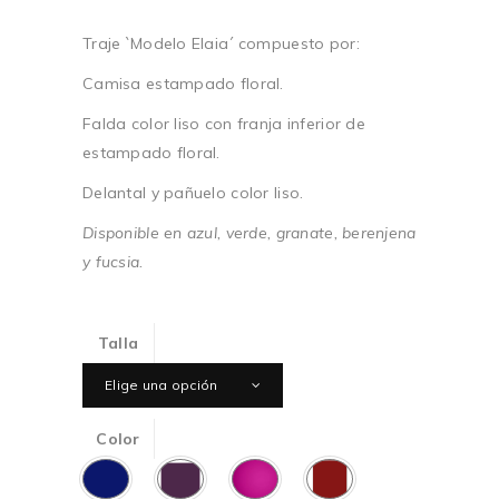
desde
85,00€
Traje `Modelo Elaia´ compuesto por:
hasta
95,00€
Camisa estampado floral.
Falda color liso con franja inferior de
estampado floral.
Delantal y pañuelo color liso.
Disponible en azul, verde, granate, berenjena
y fucsia.
Talla
Elige una opción
Color