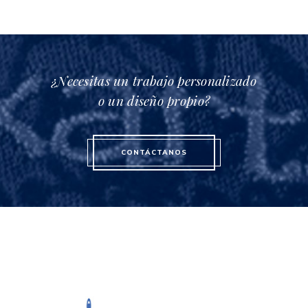
de
producto
¿Necesitas un trabajo personalizado
o un diseño propio?
CONTÁCTANOS